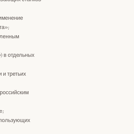
рименение
та»;
еленным
) в отдельных
e
 и третьих
 российским
e;
использующих