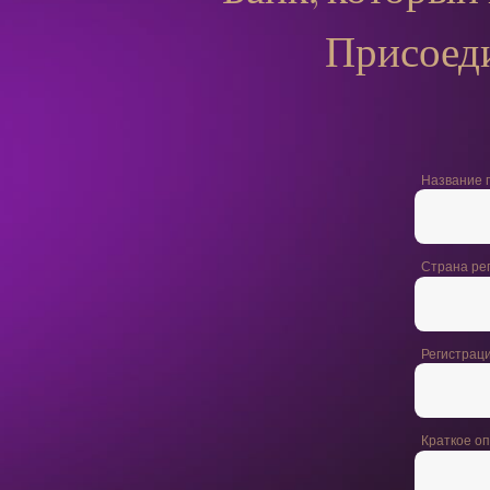
Присоеди
Название 
Страна ре
Регистрац
Краткое о