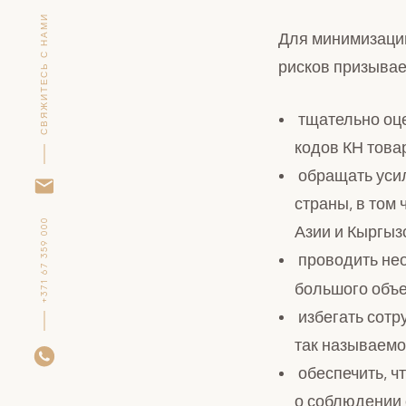
СВЯЖИТЕСЬ С НАМИ
Для минимизации
рисков призывае
тщательно оце
кодов КН това
обращать усил
страны, в том
+371 67 359 000
Азии и Кыргыз
проводить не
большого объе
избегать сотр
так называемо
обеспечить, ч
о соблюдении 