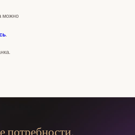
а можно
сь
.
нка.
е потребности.