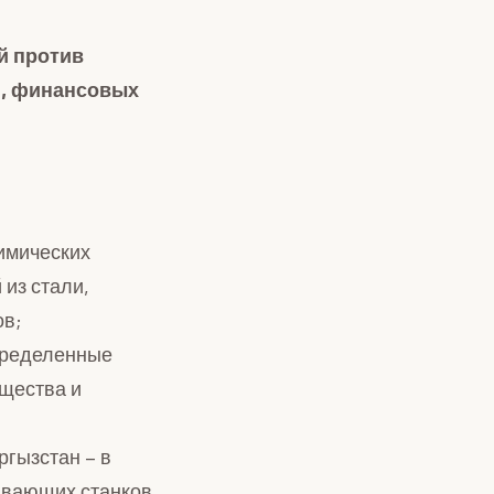
й против
и, финансовых
химических
 из стали,
ов;
определенные
ещества и
ргызстан – в
ывающих станков