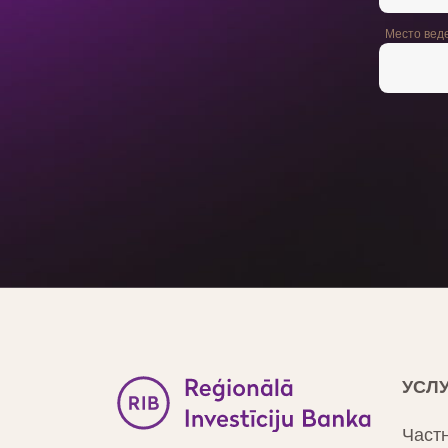
Место вед
УСЛ
Част