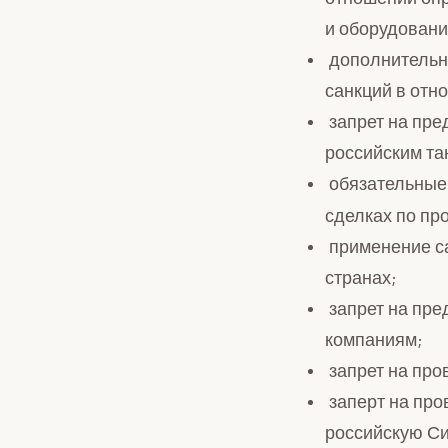
и оборудовани
дополнительны
санкций в отн
запрет на пре
российским та
обязательные 
сделках по пр
применение са
странах;
запрет на пре
компаниям;
запрет на пров
заперт на про
российскую С