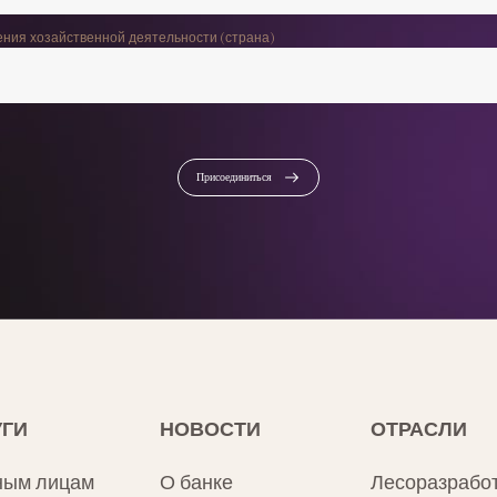
ения хозайственной деятельности (страна)
Присоединиться
УГИ
НОВОСТИ
ОТРАСЛИ
ным лицам
О банке
Лесоразрабо