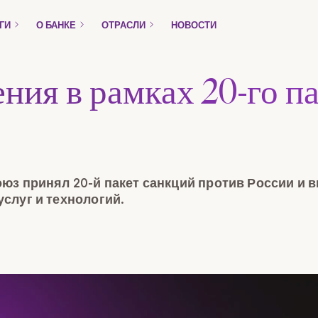
ГИ
О БАНКЕ
ОТРАСЛИ
НОВОСТИ
Только для предприятий
ния в рамках 20-го п
Комплекты
сть
Кредиты
оюз принял 20-й пакет санкций против России и 
услуг и технологий.
ность
Торговое финансирование
Payment Gateway