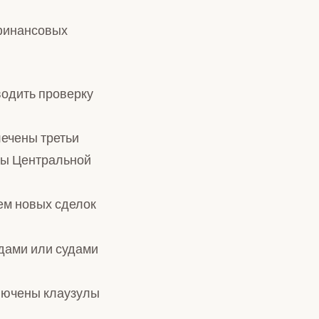
 финансовых
водить проверку
лечены третьи
ны Центральной
ем новых сделок
дами или судами
ключены клаузулы