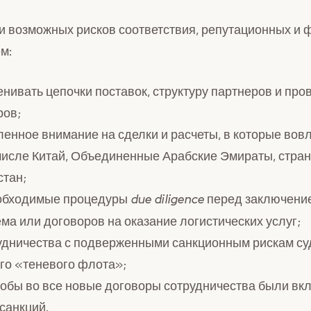
 возможных рисков соответствия, репутационных и
м:
нивать цепочки поставок, структуру партнеров и про
ров;
енное внимание на сделки и расчеты, в которые вов
 числе Китай, Объединенные Арабские Эмираты, стра
стан;
обходимые процедуры
перед заключени
due diligence
ма или договоров на оказание логистических услуг;
удничества с подверженными санкционным рискам су
го «теневого флота»;
тобы во все новые договоры сотрудничества были в
санкций.