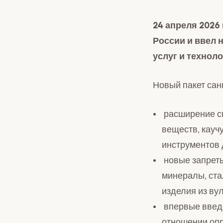
24 апреля 2026
России и ввел 
услуг и техноло
Новый пакет сан
расширение сп
веществ, каучу
инструментов 
новые запреты
минералы, ста
изделия из ву
впервые введе
отношении оп