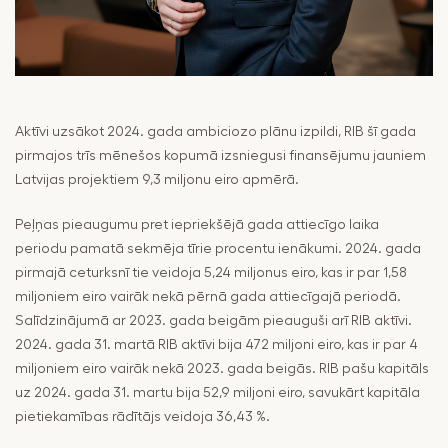
Aktīvi uzsākot 2024. gada ambiciozo plānu izpildi, RIB šī gada
pirmajos trīs mēnešos kopumā izsniegusi finansējumu jauniem
Latvijas projektiem 9,3 miljonu eiro apmērā.
Peļņas pieaugumu pret iepriekšējā gada attiecīgo laika
periodu pamatā sekmēja tīrie procentu ienākumi. 2024. gada
pirmajā ceturksnī tie veidoja 5,24 miljonus eiro, kas ir par 1,58
miljoniem eiro vairāk nekā pērnā gada attiecīgajā periodā.
Salīdzinājumā ar 2023. gada beigām pieauguši arī RIB aktīvi.
2024. gada 31. martā RIB aktīvi bija 472 miljoni eiro, kas ir par 4
miljoniem eiro vairāk nekā 2023. gada beigās. RIB pašu kapitāls
uz 2024. gada 31. martu bija 52,9 miljoni eiro, savukārt kapitāla
pietiekamības rādītājs veidoja 36,43 %.