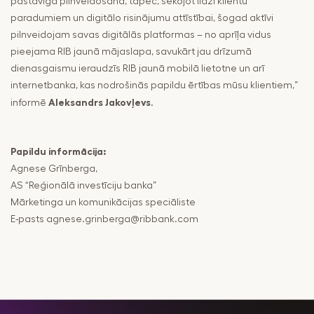
pastāvīga pilnveidošana, tāpēc, sekojot līdzi klientu
paradumiem un digitālo risinājumu attīstībai, šogad aktīvi
pilnveidojam savas digitālās platformas – no aprīļa vidus
pieejama RIB jaunā mājaslapa, savukārt jau drīzumā
dienasgaismu ieraudzīs RIB jaunā mobilā lietotne un arī
internetbanka, kas nodrošinās papildu ērtības mūsu klientiem,”
Aleksandrs Jakovļevs
informē
.
Papildu informācija:
Agnese Grīnberga,
AS “Reģionālā investīciju banka”
Mārketinga un komunikācijas speciāliste
E-pasts
agnese.grinberga@ribbank.com