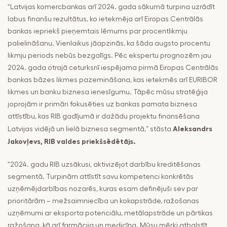
“Latvijas komercbankas arī 2024. gada sākumā turpina uzrādīt
labus finanšu rezultātus, ko ietekmēja arī Eiropas Centrālās
bankas iepriekš pieņemtais lēmums par procentlikmju
palielināšanu. Vienlaikus jāapzinās, ka šāda augsto procentu
likmju periods nebūs bezgalīgs. Pēc ekspertu prognozēm jau
2024. gada otrajā ceturksnī iespējama pirmā Eiropas Centrālās
bankas bāzes likmes pazemināšana, kas ietekmēs arī EURIBOR
likmes un banku biznesa ienesīgumu. Tāpēc mūsu stratēģija
joprojām ir primāri fokusēties uz bankas pamata biznesa
attīstību, kas RIB gadījumā ir dažādu projektu finansēšana
Aleksandrs
Latvijas vidējā un lielā biznesa segmentā,” stāsta
Jakovļevs, RIB valdes priekšsēdētājs.
“2024. gadu RIB uzsākusi, aktivizējot darbību kreditēšanas
segmentā. Turpinām attīstīt savu kompetenci konkrētās
uzņēmējdarbības nozarēs, kuras esam definējuši sev par
prioritārām – mežsaimniecība un kokapstrāde, ražošanas
uzņēmumi ar eksporta potenciālu, metālapstrāde un pārtikas
ražošana, kā arī farmācija un medicīna. Mūsu mērķi atbalstīt