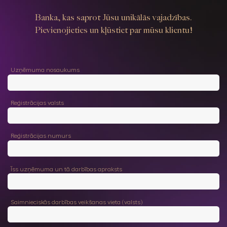
Banka, kas saprot Jūsu unikālās vajadzības.
Pievienojieties un kļūstiet par mūsu klientu!
Uzņēmuma nosaukums
Reģistrācijas valsts
Reģistrācijas numurs
Īss uzņēmuma un tā darbības apraksts
Saimnieciskās darbības veikšanas vieta (valsts)