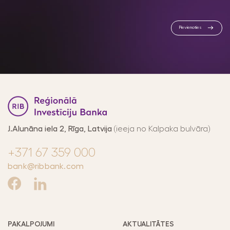
Pievienoties
At
J.Alunāna iela 2, Rīga, Latvija
(ieeja no Kalpaka bulvāra)
+371 67 359 000
bank@ribbank.com
PAKALPOJUMI
AKTUALITĀTES