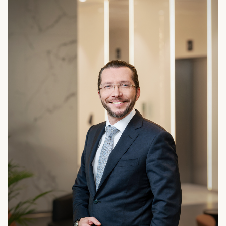
pakalpojumu
Maksājumi
drošība
Valūtas,
RIB Open Banking
finanšu tirgus
darījumi
Piekļūstamība
Noguldījumi
Viegli lasīt
Seifi