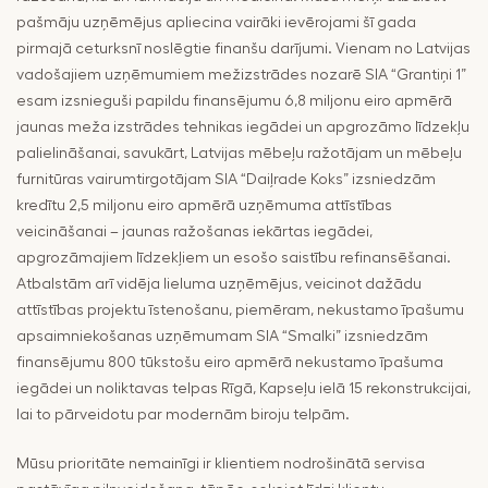
pašmāju uzņēmējus apliecina vairāki ievērojami šī gada
pirmajā ceturksnī noslēgtie finanšu darījumi. Vienam no Latvijas
vadošajiem uzņēmumiem mežizstrādes nozarē SIA “Grantiņi 1”
esam izsnieguši papildu finansējumu 6,8 miljonu eiro apmērā
jaunas meža izstrādes tehnikas iegādei un apgrozāmo līdzekļu
palielināšanai, savukārt, Latvijas mēbeļu ražotājam un mēbeļu
furnitūras vairumtirgotājam SIA “Daiļrade Koks” izsniedzām
kredītu 2,5 miljonu eiro apmērā uzņēmuma attīstības
veicināšanai – jaunas ražošanas iekārtas iegādei,
apgrozāmajiem līdzekļiem un esošo saistību refinansēšanai.
Atbalstām arī vidēja lieluma uzņēmējus, veicinot dažādu
attīstības projektu īstenošanu, piemēram, nekustamo īpašumu
apsaimniekošanas uzņēmumam SIA “Smalki” izsniedzām
finansējumu 800 tūkstošu eiro apmērā nekustamo īpašuma
iegādei un noliktavas telpas Rīgā, Kapseļu ielā 15 rekonstrukcijai,
lai to pārveidotu par modernām biroju telpām.
Mūsu prioritāte nemainīgi ir klientiem nodrošinātā servisa