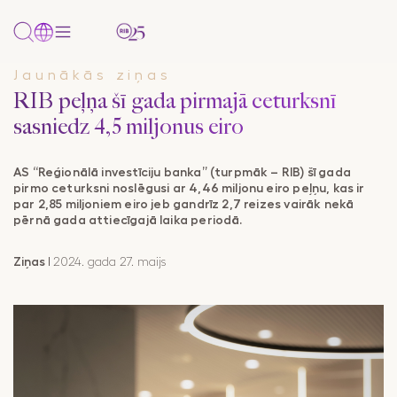
Jaunākās ziņas
PAKALPOJUMI
RIB peļņa šī gada pirmajā ceturksnī
Uzņēmumiem
Pārskats
Uzņēmumiem
Tikai
Papildu
Papildu
PAR BANKU
sasniedz 4,5 miljonus eiro
un/vai
uzņēmumiem
informācija
informācija
NOZARES
privātpersonām
Par mums
Mežizstrāde
Komplekti
Cenrādis
Klientu politikas
AS “Reģionālā investīciju banka” (turpmāk – RIB) šī gada
AKTUALITĀTES
pirmo ceturksni noslēgusi ar 4,46 miljonu eiro peļņu, kas ir
Konti
paziņojums
Kontakti un rekvizīti
Metālapstrādes rūpniecība
Kredīti
Dokumenti
par 2,85 miljoniem eiro jeb gandrīz 2,7 reizes vairāk nekā
pērnā gada attiecīgajā laika periodā.
Internetbanka
Finanšu
Vakances
Pārtikas rūpniecība
Tirdzniecības
Valūtas
dokumenti
Mobilā
finansēšana
kalkulators
Ziņas
I
2024. gada 27. maijs
Lauksaimniecība
lietotne
Noteikumi
Payment
Farmācija/Medicīnas produktu tirdzniecība
SMS banka
Gateway
Korespondējošo
Citas nozares
banku saraksts
Maksājumu
kartes
Maksājumu un