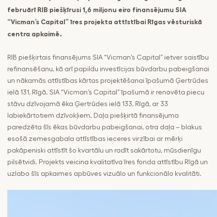
februārī RIB piešķīrusi 1,6 miljonu eiro finansējumu SIA
“Vicman’s Capital” īres projekta attīstībai Rīgas vēsturiskā
centra apkaimē.
RIB piešķirtais finansējums SIA “Vicman’s Capital” ietver saistību
refinansēšanu, kā arī papildu investīcijas būvdarbu pabeigšanai
un nākamās attīstības kārtas projektēšanai īpašumā Ģertrūdes
ielā 131, Rīgā. SIA “Vicman’s Capital” īpašumā ir renovēta piecu
stāvu dzīvojamā ēka Ģertrūdes ielā 133, Rīgā, ar 33
labiekārtotiem dzīvokļiem. Daļa piešķirtā finansējuma
paredzēta šīs ēkas būvdarbu pabeigšanai, otra daļa – blakus
esošā zemesgabala attīstības ieceres virzībai ar mērķi
pakāpeniski attīstīt šo kvartālu un radīt sakārtotu, mūsdienīgu
pilsētvidi. Projekts veicina kvalitatīva īres fonda attīstību Rīgā un
uzlabo šīs apkaimes apbūves vizuālo un funkcionālo kvalitāti.