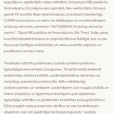
ieguldījumu apkārtējās vides attīstībā. Izmantojot RIB piešķirto
finansējumu 2,6 miljonu eiro apmērā, tika veikta Kārļa Ulmaņa
gatvē 96 esošās ēkas rekonstrukcija, izveidojot mūsdienīgu
CUPRA autosalonu un vienu no lielākajiem un modernākajiem
virsbūvju remontu centriem “AUTOBRAVA Virsbūvju remontu
centrs”. Tāpat RIB piešķīra arī finansējumu SIA “Finst” Kaļķu ielas
kvartāla labiekārtošanai un paplašināšanai Kuldīgā, kas nu jau
kļuvis par Kuldīgas iedzīvotāju un viesu iecienītu atpūtas un
pasākumu norises vietu.
“Kvalitatīvi attīstīta pilsētvide ir būtisks priekšnoteikums
ilgtspējīgai ekonomikas izaugsmei. Tā tiešā veidā ietekmē
iedzīvotāju dzīves kvalitāti, uzņēmējdarbības dinamiku un
investīciju piesaistes potenciālu. Mēs mērķtiecīgi
sadarbojamies ar vietējiem uzņēmējiem, kuri raugās plašāk un
īsteno projektus ar ilgtermiņa redzējumu par apkaimes
ilgtspējīgu attīstību un pilsētvides kvalitātes paaugstināšanu.
Šādi projekti rada pievienoto vērtību ne vien konkrētajam
objektam, bet arī apkārtējai teritorijai kopumā,” norāda