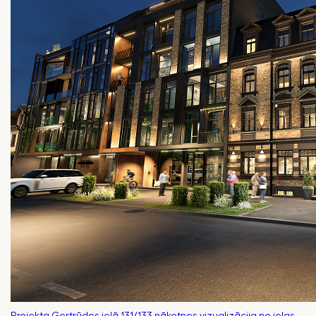
Projekta Ģertrūdes ielā 131/133 nākotnes vizualizācija no ielas