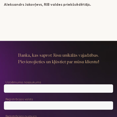
Aleksandrs Jakovļevs, RIB valdes priekšsēdētājs.
Banka, kas saprot Jūsu unikālās vajadzības.
Pievienojieties un kļūstiet par mūsu klientu!
Uzņēmuma nosaukums
Reģistrācijas valsts
Reģistrācijas numurs