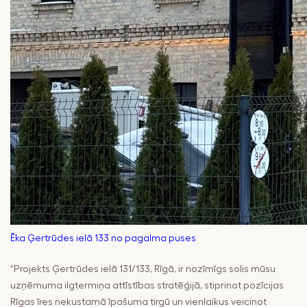
Ēka Ģertrūdes ielā 133 no pagalma puses
“Projekts Ģertrūdes ielā 131/133, Rīgā, ir nozīmīgs solis mūsu
uzņēmuma ilgtermiņa attīstības stratēģijā, stiprinot pozīcijas
Rīgas īres nekustamā īpašuma tirgū un vienlaikus veicinot