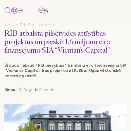
Jaunākās ziņas
PAKALPOJUMI
RIB atbalsta pilsētvides attīstības
Uzņēmumiem
Pārskats
Uzņēmumiem
Tikai
Papildu
Papildu
PAR BANKU
projektus un piešķir 1,6 miljonu eiro
un/vai
uzņēmumiem
informācija
informācija
NOZARES
privātpersonām
finansējumu SIA “Vicman’s Capital”
Par mums
Mežizstrāde
Komplekti
Cenrādis
Klientu politikas
AKTUALITĀTES
Konti
paziņojums
Šī gada februārī RIB piešķīrusi 1,6 miljonu eiro finansējumu SIA
Kontakti un rekvizīti
Metālapstrādes rūpniecība
Kredīti
Dokumenti
“Vicman’s Capital” īres projekta attīstībai Rīgas vēsturiskā
Internetbanka
Finanšu
centra apkaimē.
Vakances
Pārtikas rūpniecība
Tirdzniecības
Valūtas
dokumenti
Mobilā
finansēšana
kalkulators
Lauksaimniecība
Ziņas
I
2026. gada 6. marts
lietotne
Noteikumi
Payment
Farmācija/Medicīnas produktu tirdzniecība
SMS banka
Gateway
Korespondējošo
Citas nozares
banku saraksts
Maksājumu
kartes
Maksājumu un