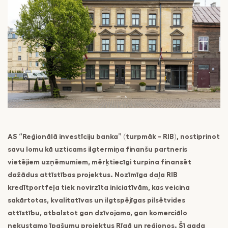
pakalpojumu
Maksājumi
drošība
Valūtas,
RIB Open Banking
finanšu tirgus
darījumi
Piekļūstamība
Noguldījumi
Viegli lasīt
Seifi
AS “Reģionālā investīciju banka” (turpmāk - RIB), nostiprinot
savu lomu kā uzticams ilgtermiņa finanšu partneris
vietējiem uzņēmumiem, mērķtiecīgi turpina finansēt
dažādus attīstības projektus. Nozīmīga daļa RIB
kredītportfeļa tiek novirzīta iniciatīvām, kas veicina
sakārtotas, kvalitatīvas un ilgtspējīgas pilsētvides
attīstību, atbalstot gan dzīvojamo, gan komerciālo
nekustamo īpašumu projektus Rīgā un reģionos. Šī gada