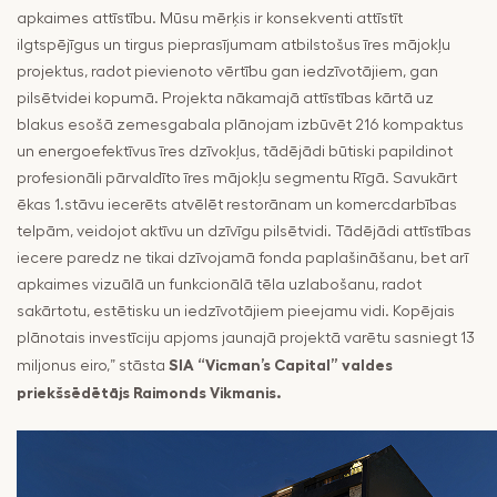
apkaimes attīstību. Mūsu mērķis ir konsekventi attīstīt
ilgtspējīgus un tirgus pieprasījumam atbilstošus īres mājokļu
projektus, radot pievienoto vērtību gan iedzīvotājiem, gan
pilsētvidei kopumā. Projekta nākamajā attīstības kārtā uz
blakus esošā zemesgabala plānojam izbūvēt 216 kompaktus
un energoefektīvus īres dzīvokļus, tādējādi būtiski papildinot
profesionāli pārvaldīto īres mājokļu segmentu Rīgā. Savukārt
ēkas 1.stāvu iecerēts atvēlēt restorānam un komercdarbības
telpām, veidojot aktīvu un dzīvīgu pilsētvidi. Tādējādi attīstības
iecere paredz ne tikai dzīvojamā fonda paplašināšanu, bet arī
apkaimes vizuālā un funkcionālā tēla uzlabošanu, radot
sakārtotu, estētisku un iedzīvotājiem pieejamu vidi. Kopējais
plānotais investīciju apjoms jaunajā projektā varētu sasniegt 13
SIA “Vicman’s Capital” valdes
miljonus eiro,” stāsta
priekšsēdētājs Raimonds Vikmanis.