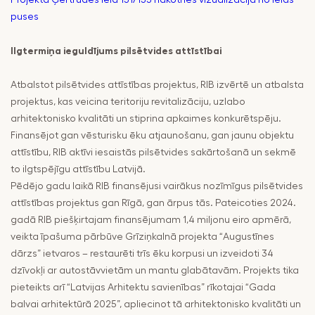
puses
Ilgtermiņa ieguldījums pilsētvides attīstībai
Atbalstot pilsētvides attīstības projektus, RIB izvērtē un atbalsta
projektus, kas veicina teritoriju revitalizāciju, uzlabo
arhitektonisko kvalitāti un stiprina apkaimes konkurētspēju.
Finansējot gan vēsturisku ēku atjaunošanu, gan jaunu objektu
attīstību, RIB aktīvi iesaistās pilsētvides sakārtošanā un sekmē
to ilgtspējīgu attīstību Latvijā.
Pēdējo gadu laikā RIB finansējusi vairākus nozīmīgus pilsētvides
attīstības projektus gan Rīgā, gan ārpus tās. Pateicoties 2024.
gadā RIB piešķirtajam finansējumam 1,4 miljonu eiro apmērā,
veikta īpašuma pārbūve Grīziņkalnā projekta “Augustīnes
dārzs” ietvaros – restaurēti trīs ēku korpusi un izveidoti 34
dzīvokļi ar autostāvvietām un mantu glabātavām. Projekts tika
pieteikts arī “Latvijas Arhitektu savienības” rīkotajai “Gada
balvai arhitektūrā 2025”, apliecinot tā arhitektonisko kvalitāti un