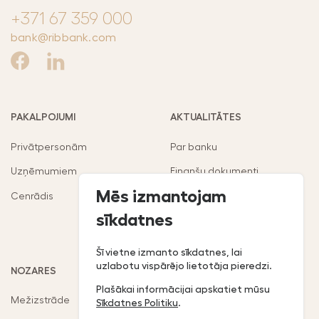
+371 67 359 000
bank@ribbank.com
PAKALPOJUMI
AKTUALITĀTES
Privātpersonām
Par banku
Uzņēmumiem
Finanšu dokumenti
Mēs izmantojam
Cenrādis
Noteikumi
sīkdatnes
Klientu politika
Šī vietne izmanto sīkdatnes, lai
uzlabotu vispārējo lietotāja pieredzi.
NOZARES
RIB MOBILĀ LIETOTNE:
Plašākai informācijai apskatiet mūsu
Mežizstrāde
Sīkdatnes Politiku
.