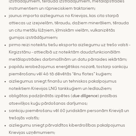
izstrādājumiem, tērauda izstrādājumiem, metālapstrādes
instrumentiem un rūpnieciskiem traktoriem;
jaunus importa aizliegumus no Krievijas, kas cita starpā
attiecas uz izejvielām, tēraudu, dažiem minerāliem, tērauda
un citu metālu lūžņiem, ķīmiskām vielām, vulkanizētās
gumijas izstrādājumiem;
pirmo reizi noteiktu tiešu eksporta aizliegumu uz trešo valsti -
Kirgizstānu - attiecībā uz noteiktām daudzfunkcionālām
metālapstrādes darbmašīnām un datu pārraides iekārtām;
papildu ierobežojumus enerģētikas nozarē, tostarp sankciju
piemērošanu vēl 46 tā dēvētās “ēnu flotes” kuģiem;
aizliegumus sniegt finanšu un tehniskos pakalpojumus
noteiktiem Krievijas LNG tankkuģiem un ledlaužiem;
obligātas padziļinātās izpētes (
) prasības
due diligence
atsevišķos kuģu pārdošanas darījumos;
sankciju piemērošanu vēl 60 juridiskām personām Krievijā un
trešajās valstīs;
aizliegumu sniegt pārvaldītos kiberdrošības pakalpojumus
Krievijas uzņēmumiem;