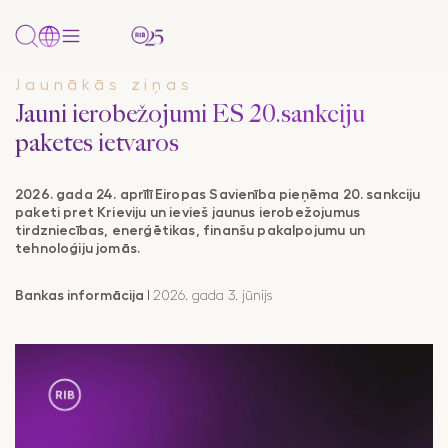
Jaunākās ziņas
PAKALPOJUMI
Jauni ierobežojumi ES 20.sankciju
Uzņēmumiem
Pārskats
Uzņēmumiem
Tikai
Papildu
Papildu
PAR BANKU
paketes ietvaros
un/vai
uzņēmumiem
informācija
informācija
NOZARES
privātpersonām
Par mums
Mežizstrāde
Komplekti
Cenrādis
Klientu politikas
2026. gada 24. aprīlī Eiropas Savienība pieņēma 20. sankciju
AKTUALITĀTES
paketi pret Krieviju un ievieš jaunus ierobežojumus
Konti
paziņojums
Kontakti un rekvizīti
Metālapstrādes rūpniecība
Kredīti
Dokumenti
tirdzniecības, enerģētikas, finanšu pakalpojumu un
tehnoloģiju jomās.
Internetbanka
Finanšu
Vakances
Pārtikas rūpniecība
Tirdzniecības
Valūtas
dokumenti
Mobilā
finansēšana
kalkulators
Bankas informācija
I
2026. gada 3. jūnijs
Lauksaimniecība
lietotne
Noteikumi
Payment
Farmācija/Medicīnas produktu tirdzniecība
SMS banka
Gateway
Korespondējošo
Citas nozares
banku saraksts
Maksājumu
kartes
Maksājumu un