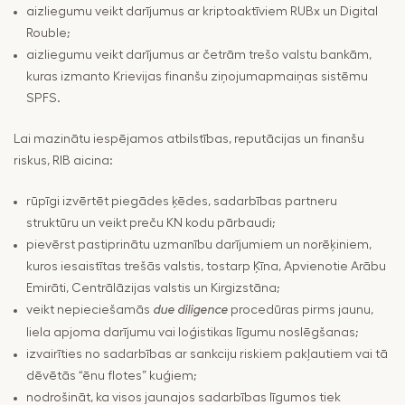
aizliegumu veikt darījumus ar kriptoaktīviem RUBx un Digital
Rouble;
aizliegumu veikt darījumus ar četrām trešo valstu bankām,
kuras izmanto Krievijas finanšu ziņojumapmaiņas sistēmu
SPFS.
Lai mazinātu iespējamos atbilstības, reputācijas un finanšu
riskus, RIB aicina:
rūpīgi izvērtēt piegādes ķēdes, sadarbības partneru
struktūru un veikt preču KN kodu pārbaudi;
pievērst pastiprinātu uzmanību darījumiem un norēķiniem,
kuros iesaistītas trešās valstis, tostarp Ķīna, Apvienotie Arābu
Emirāti, Centrālāzijas valstis un Kirgizstāna;
veikt nepieciešamās
procedūras pirms jaunu,
due diligence
liela apjoma darījumu vai loģistikas līgumu noslēgšanas;
izvairīties no sadarbības ar sankciju riskiem pakļautiem vai tā
dēvētās “ēnu flotes” kuģiem;
nodrošināt, ka visos jaunajos sadarbības līgumos tiek