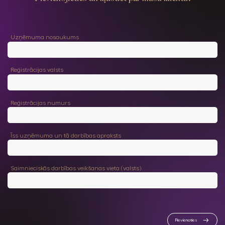
Uzņēmuma nosaukums
Reģistrācijas valsts
Reģistrācijas numurs
Īss uzņēmuma un tā darbības apraksts
Saimnieciskās darbības veikšanas vieta (valsts)
Pievienoties