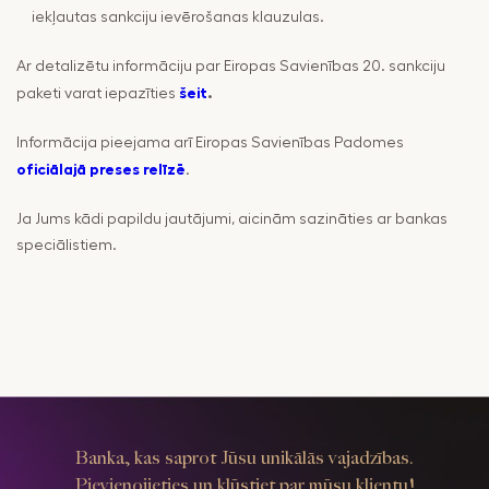
iekļautas sankciju ievērošanas klauzulas.
Ar detalizētu informāciju par Eiropas Savienības 20. sankciju
šeit
.
paketi varat iepazīties
Informācija pieejama arī Eiropas Savienības Padomes
oficiālajā preses relīzē
.
Ja Jums kādi papildu jautājumi, aicinām sazināties ar bankas
speciālistiem.
Banka, kas saprot Jūsu unikālās vajadzības.
Pievienojieties un kļūstiet par mūsu klientu!