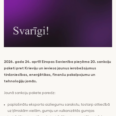
pakalpojumu
Maksājumi
drošība
Valūtas,
RIB Open Banking
finanšu tirgus
darījumi
Piekļūstamība
Noguldījumi
Viegli lasīt
Seifi
2026. gada 24. aprīlī Eiropas Savienība pieņēma 20. sankciju
paketi pret Krieviju un ieviesa jaunus ierobežojumus
tirdzniecības, enerģētikas, finanšu pakalpojumu un
tehnoloģiju jomās.
Jaunā sankciju pakete paredz:
paplašinātu eksporta aizliegumu sarakstu, tostarp attiecībā
uz ķīmiskām vielām, gumiju un vulkanizētās gumijas