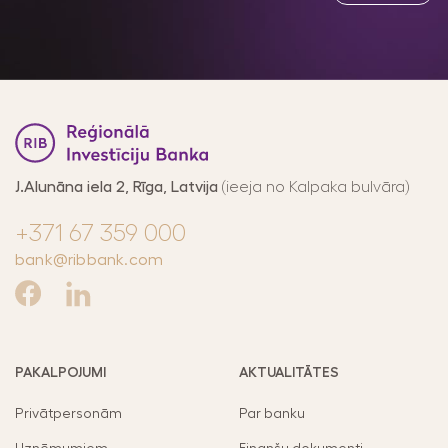
At
J.Alunāna iela 2, Rīga, Latvija
(ieeja no Kalpaka bulvāra)
+371 67 359 000
bank@ribbank.com
PAKALPOJUMI
AKTUALITĀTES
Privātpersonām
Par banku