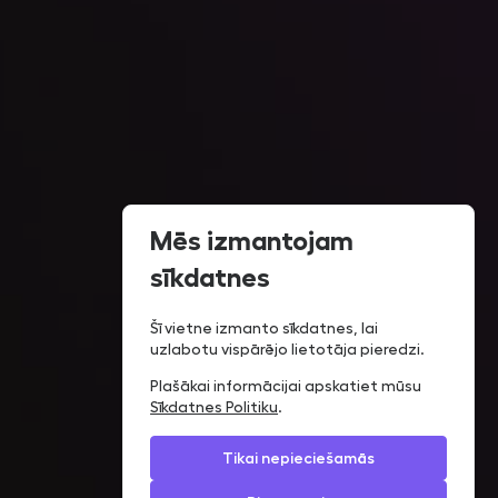
Mēs izmantojam
sīkdatnes
Šī vietne izmanto sīkdatnes, lai
uzlabotu vispārējo lietotāja pieredzi.
Plašākai informācijai apskatiet mūsu
Sīkdatnes Politiku
.
Tikai nepieciešamās