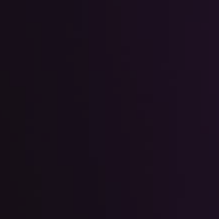
pakalpojumu
Maksājumi
drošība
Valūtas,
RIB Open Banking
finanšu tirgus
darījumi
Piekļūstamība
Noguldījumi
Viegli lasīt
Seifi