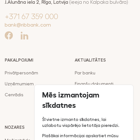
J.Alunāna iela 2, Rīga, Latvija
(ieeja no Kalpaka bulvāra)
pakalpojumu
Maksājumi
drošība
+371 67 359 000
Valūtas,
RIB Open Banking
bank@ribbank.com
finanšu tirgus
darījumi
Piekļūstamība
Noguldījumi
Viegli lasīt
Seifi
PAKALPOJUMI
AKTUALITĀTES
Privātpersonām
Par banku
Uzņēmumiem
Finanšu dokumenti
Mēs izmantojam
Cenrādis
Noteikumi
sīkdatnes
Klientu politika
Šī vietne izmanto sīkdatnes, lai
uzlabotu vispārējo lietotāja pieredzi.
NOZARES
RIB MOBILĀ LIETOTNE:
Plašākai informācijai apskatiet mūsu