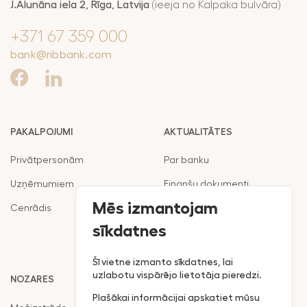
J.Alunāna iela 2, Rīga, Latvija
(ieeja no Kalpaka bulvāra)
pakalpojumu
Maksājumi
drošība
+371 67 359 000
Valūtas,
RIB Open Banking
bank@ribbank.com
finanšu tirgus
darījumi
Piekļūstamība
Noguldījumi
Viegli lasīt
Seifi
PAKALPOJUMI
AKTUALITĀTES
Privātpersonām
Par banku
Uzņēmumiem
Finanšu dokumenti
Mēs izmantojam
Cenrādis
Noteikumi
sīkdatnes
Klientu politika
Šī vietne izmanto sīkdatnes, lai
uzlabotu vispārējo lietotāja pieredzi.
NOZARES
RIB MOBILĀ LIETOTNE:
Plašākai informācijai apskatiet mūsu